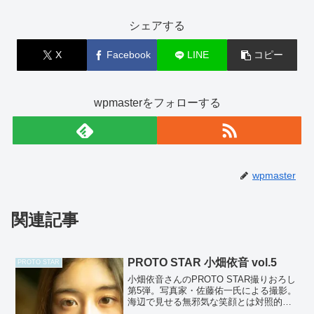
シェアする
X
Facebook
LINE
コピー
wpmasterをフォローする
wpmaster
関連記事
PROTO STAR 小畑依音 vol.5
PROTO STAR
小畑依音さんのPROTO STAR撮りおろし
第5弾。写真家・佐藤佑一氏による撮影。
海辺で見せる無邪気な笑顔とは対照的
に、少女から大人へと少しずつ変わって