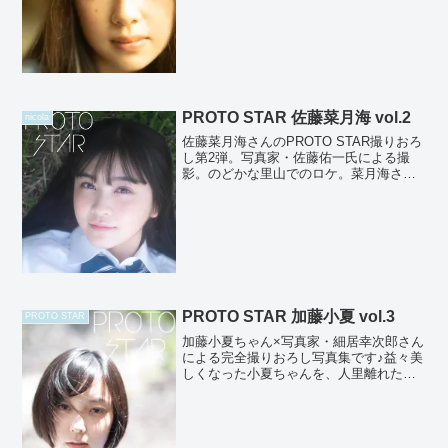
いく儚げで繊細な雰囲気が漂う依音さ
ん。これからの大きな変化を予感させる
圧倒的で美しい存在...
PROTO STAR 佐藤菜月海 vol.2
nicola
佐藤菜月海さんのPROTO STAR撮りおろ
し第2弾。写真家・佐藤佑一氏による撮
影。のどかな里山でのロケ。菜月海さん
の優しい笑顔と深く澄んだ瞳、そして真
っ直ぐな佇まいが無限の可能性を感じさ
せてくれます。新潮社「nicola」のレギュ
ラーモデ...
PROTO STAR 加藤小夏 vol.3
PROTO STAR
加藤小夏ちゃん×写真家・細居幸次郎さん
による完全撮りおろし写真集です♪益々美
しくなった小夏ちゃんを、人里離れた山
奥で余すところなく切り取った珠玉の1冊
です！相変わらずの透明感ハンパない小
夏ちゃんを是非堪能してください♪撮影：
細居幸次郎【発売...