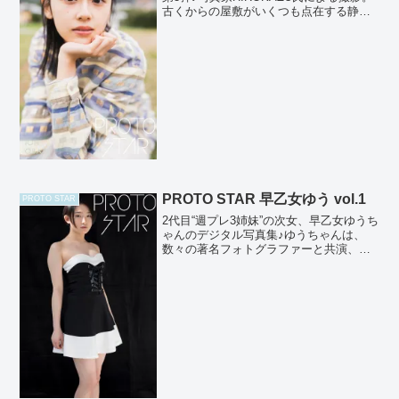
古くからの屋敷がいくつも点在する静か
な街を舞台に、小畑さんの儚げで透明な
雰囲気と屈託のない笑顔が丁寧にカメラ
に収められています。いくつものCMや
PVなど...
PROTO STAR 早乙女ゆう vol.1
PROTO STAR
2代目“週プレ3姉妹”の次女、早乙女ゆうち
ゃんのデジタル写真集♪ゆうちゃんは、
数々の著名フォトグラファーと共演、そ
の度にいろいろな表情を見せてくれてま
すが、今回も彼女の新たな一面が見られ
ます♪少女から大人へと移りゆく貴重なこ
の時期だからこそ...