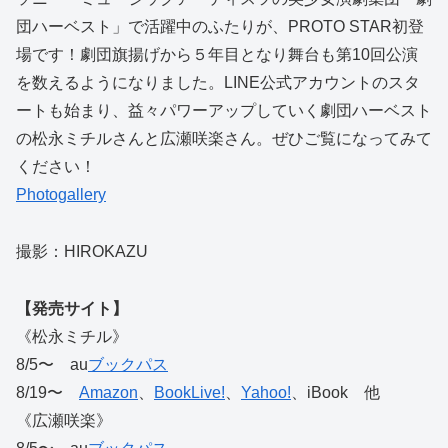
団ハーベスト」で活躍中のふたりが、PROTO STAR初登
場です！劇団旗揚げから５年目となり舞台も第10回公演
を数えるようになりました。LINE公式アカウントのスタ
ートも始まり、益々パワーアップしていく劇団ハーベスト
の松永ミチルさんと広瀬咲楽さん。ぜひご覧になってみて
ください！
Photogallery
撮影：HIROKAZU
【発売サイト】
《松永ミチル》
8/5〜 au
ブックパス
8/19〜
Amazon
、
BookLive!
、
Yahoo!
、iBook 他
《広瀬咲楽》