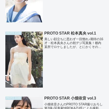
PROTO STAR 松本真央 vol.1
PROTO STAR
美しい顔立ちに思わず一目惚れ♪期待の16
才・松本真央さんの初デジ写真集！都内
某所でロケしましたが、とにかくその美
少女っぷりに驚きました♪彼女の周りだけ
空気が澄み切っちゃってる感じです♪これ
からが非常に楽しみな子で要チェック！
あ、それとNTT...
PROTO STAR 小畑依音 vol.3
PROTO STAR
小畑依音さんのPROTO STAR撮りおろし
第3弾♪写真家HIROKAZU氏による撮影。