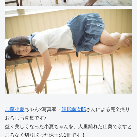
加藤小夏
ちゃん×写真家・
細居幸次郎
さんによる完全撮り
おろし写真集です♪
益々美しくなった小夏ちゃんを、人里離れた山奥で余すと
ころなく切り取った珠玉の1冊です！