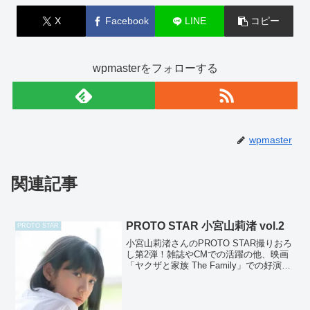
X
Facebook
LINE
コピー
wpmasterをフォローする
wpmaster
関連記事
PROTO STAR 小宮山莉渚 vol.2
PROTO STAR
小宮山莉渚さんのPROTO STAR撮りおろ
し第2弾！雑誌やCMでの活躍の他、映画
「ヤクザと家族 The Family」での好演が
話題となるなど、今後も要注目の若手と
して目が離せません！photographer：藤
本和典stylist：優哉...