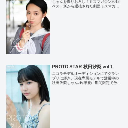
ちゃんを撮りおろし！ミスマガジン2018
ベスト16から選抜された劇団ミスマガジ
ンの舞台「ソウナンですか？演劇版」に
出演し、役者としての道を歩み始めた桃
花ちゃん♪本写真集では、清楚な制服姿や
健康的な水着、...
PROTO STAR 秋田汐梨 vol.1
nicola
ニコラモデルオーディションにてグラン
プリに輝き、現在専属モデルで活躍中の
秋田汐梨ちゃん♪昨年夏に期間限定で放映
されたマクドナルド「マックシェイク
もも&もも」CMで、あの美少女は誰？と
話題に！映画『青夏 きみに恋した30日』
にも出演し、モデ...