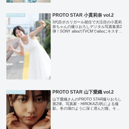
PROTO STAR 小貫莉奈 vol.2
PROTO STAR
3代目ポカリガール就任で大注目の小貫莉
奈ちゃんの撮りおろしデジタル写真集第2
弾！SONY aiboのTVCMでaiboにキスする
莉奈ちゃんにやられちゃった男子も多い
と思います♪ショートカット美少女のナチ
ュラルな表情を丁寧に写した本作で癒さ
れ...
PROTO STAR 山下愛織 vol.2
PROTO STAR
山下愛織さんのPROTO STAR撮りおろし
第2弾。写真家・HIROKAZU氏による撮
影。冬の湖のように深く澄んだ瞳。その
眼差しは、思わず引き寄せられる引力も
持っていて、愛織さんの大きな魅力で
す。時折見せる悪戯っぽい表情が愛織さ
んの自然体な...