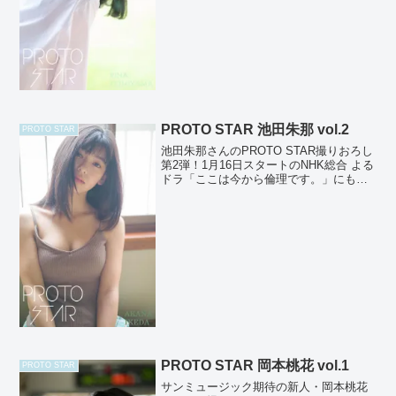
PROTO STAR 池田朱那 vol.2
PROTO STAR
池田朱那さんのPROTO STAR撮りおろし
第2弾！1月16日スタートのNHK総合 よる
ドラ「ここは今から倫理です。」にも出
演する期待の若手女優。思わず吸いこま
れそうな瞳がとても魅力的！撮影： 細居
幸次郎PROTO STAR公式 twitt...
PROTO STAR 岡本桃花 vol.1
PROTO STAR
サンミュージック期待の新人・岡本桃花