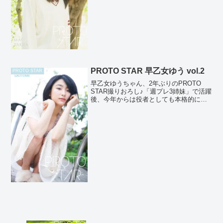
PROTO STAR 早乙女ゆう vol.2
PROTO STAR
早乙女ゆうちゃん、2年ぶりのPROTO
STAR撮りおろし♪「週プレ3姉妹」で活躍
後、今年からは役者としても本格的に活
動開始！MBS/TBS「都立水商！～令和
～」にも出演中で目が離せません♪ 撮
影：高橋慶佑 【発売サイト】 ブックパ
ス、DM...