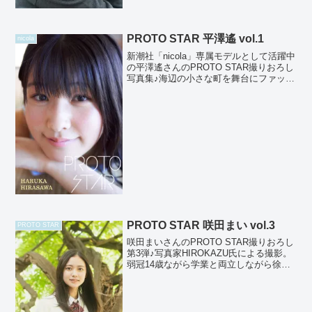
PROTO STAR 平澤遙 vol.1
nicola
新潮社「nicola」専属モデルとして活躍中
の平澤遙さんのPROTO STAR撮りおろし
写真集♪海辺の小さな町を舞台にファッシ
ョンモデルの時とは違う遙さんの素顔を
撮影しました♪ 撮影：高橋慶佑【発売サ
イト】Amazon、 楽天kobo 、 ...
PROTO STAR 咲田まい vol.3
PROTO STAR
咲田まいさんのPROTO STAR撮りおろし
第3弾♪写真家HIROKAZU氏による撮影。
弱冠14歳ながら学業と両立しながら徐々
にCMなどに出演するなど活動の幅をひろ
げている期待の逸材！昨年の撮影からわ
ずか一年でグッと成長をされてます。本
作で...