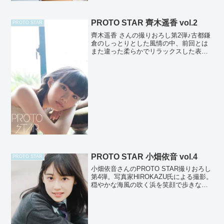
PROTO STAR 齊木遥香 vol.2
PROTO STAR
齊木遥香 さんの撮りおろし第2弾♪古都鎌
倉のしっとりとした風情の中、前回とは
また違った柔らかでリラックスした表情
を見せてくれてます♪17才の瑞々しさと透
明感は秀逸！中でもレンズ越しのまっす
ぐな瞳には、思わずドキッとさせれらま
す！撮影：HIR...
PROTO STAR 小畑依音 vol.4
PROTO STAR
小畑依音さんのPROTO STAR撮りおろし
第4弾。写真家HIROKAZU氏による撮影。
穏やかな海風の吹く浜を笑顔で歩きなが
らも、時折見せる愁いを湛えた雰囲気が
薄鈍色の海にシンクロして、何か遠い記
憶を呼び覚まされるかのよう。悪戯っぽ
くこちら...