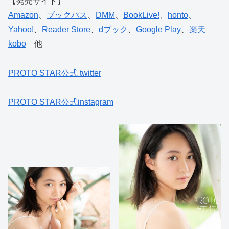
【発売サイト】
Amazon
、
ブックパス
、
DMM
、
BookLive!
、
honto
、
Yahoo!
、
Reader Store
、
dブック
、
Google Play
、
楽天
kobo
他
PROTO STAR公式 twitter
PROTO STAR公式instagram