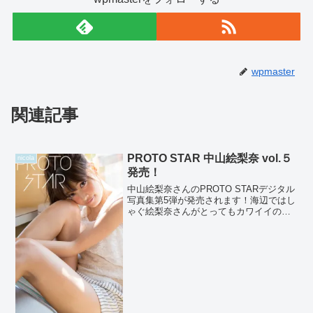
wpmaster
関連記事
PROTO STAR 中山絵梨奈 vol.５
nicola
発売！
中山絵梨奈さんのPROTO STARデジタル
写真集第5弾が発売されます！海辺ではし
ゃぐ絵梨奈さんがとってもカワイイので
是非チェック！vol.4とはまた違った雰囲
気の表情が見られます♪Photogallery撮
影：HIROKAZU【発売サイト...