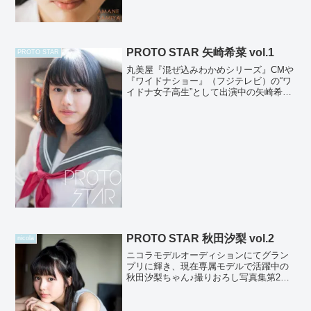
ュアな...
PROTO STAR 矢崎希菜 vol.1
PROTO STAR
丸美屋『混ぜ込みわかめシリーズ』CMや
『ワイドナショー』（フジテレビ）の“ワ
イドナ女子高生”として出演中の矢崎希菜
ちゃん♪丸美屋のCMでは、おにぎりをほ
おばるシーンがかなり可愛い事になって
ます♪今後も続々CM出演が決まってい
る、ブレイク間近...
PROTO STAR 秋田汐梨 vol.2
nicola
ニコラモデルオーディションにてグラン
プリに輝き、現在専属モデルで活躍中の
秋田汐梨ちゃん♪撮りおろし写真集第2弾
です！古都・鎌倉の古民家や江ノ電、海
での楽しい撮影でした♪鎌倉のしっとりと
した雰囲気とも相まって、ナチュラルで