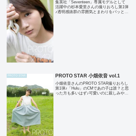
集英社「Seventeen」専属モデルとして
活躍中の杉本愛里さんの撮りおろし第1弾
♪透明感抜群の雰囲気とまわりをパッと明
るくしてくれる笑顔が最高です！
AbemaTV『オオカミちゃんには騙されな
い』にも出演中なので要チェック！デジ
タル写真集第...
PROTO STAR 小畑依音 vol.1
PROTO STAR
小畑依音さんのPROTO STAR撮りおろし
第1弾♪「Hulu」のCMであの子は誰？と思
った方も多いはず♪可愛いのに親しみやす
い、そんな依音さんの魅力がギュっと詰
まった1冊です！ 撮影： 細居幸次郎【発
売サイト】Amazon、Apple B...