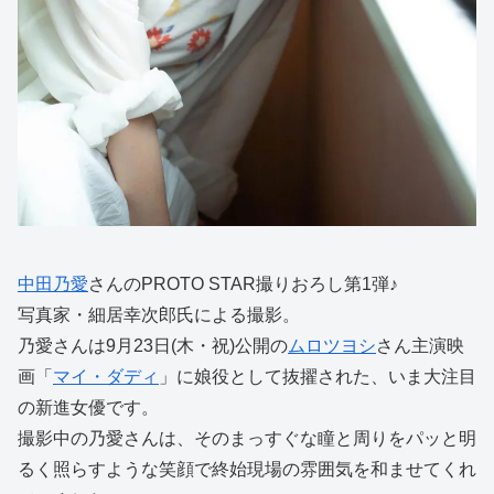
中田乃愛
さんのPROTO STAR撮りおろし第1弾♪
写真家・細居幸次郎氏による撮影。
乃愛さんは9月23日(木・祝)公開の
ムロツヨシ
さん主演映
画「
マイ・ダディ
」に娘役として抜擢された、いま大注目
の新進女優です。
撮影中の乃愛さんは、そのまっすぐな瞳と周りをパッと明
るく照らすような笑顔で終始現場の雰囲気を和ませてくれ