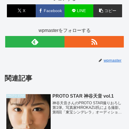
X
Facebook
LINE
コピー
wpmasterをフォローする
wpmaster
関連記事
PROTO STAR 神谷天音 vol.1
PROTO STAR
神谷天音さんのPROTO STAR撮りおろし
第1弾。写真家HIROKAZU氏による撮影。
第8回「東宝シンデレラ」オーディション
審査員特別賞を受賞した期待の逸材。陽
だまりで揺らぐ儚げな表情が印象的。レ
ンズを通して映し出されるまっすぐでピ