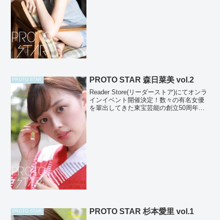
透明感のある表情が秀...
PROTO STAR 森日菜美 vol.2
PROTO STAR
Reader Store(リーダーストア)にてオンラ
インイベント開催決定！数々の有名女優
を輩出してきた東宝芸能の創立50周年記
念オーディションから誕生した大型新
人・森日菜美さんのPROTO STAR撮りお
ろし第２弾！本作で見せてくれる浴衣
姿...
PROTO STAR 杉本愛里 vol.1
PROTO STAR