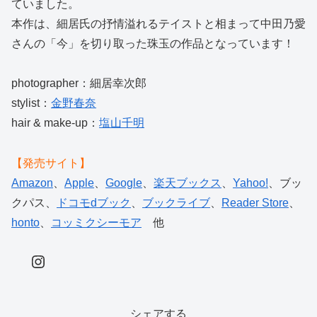
ていました。
本作は、細居氏の抒情溢れるテイストと相まって中田乃愛
さんの「今」を切り取った珠玉の作品となっています！
photographer：細居幸次郎
stylist：
金野春奈
hair & make-up：
塩山千明
【発売サイト】
Amazon
、
Apple
、
Google
、
楽天ブックス
、
Yahoo!
、ブッ
クパス、
ドコモdブック
、
ブックライブ
、
Reader Store
、
honto
、
コッミクシーモア
他
Instagram
シェアする