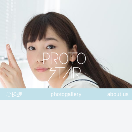
ご挨拶
photogallery
about us