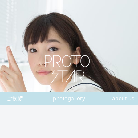
ご挨拶
photogallery
about us