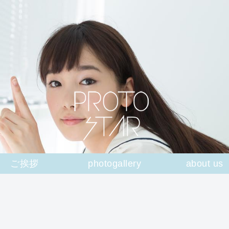
ご挨拶
photogallery
about us