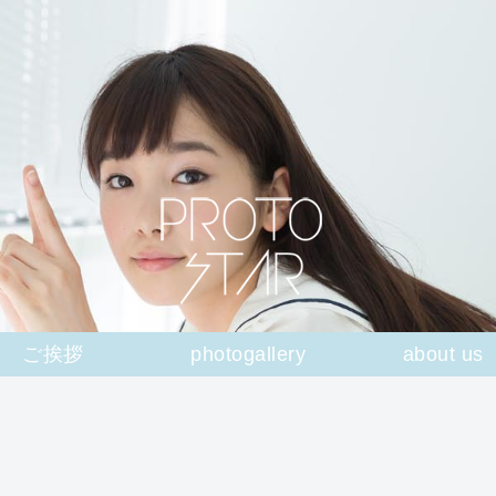
ご挨拶
photogallery
about us