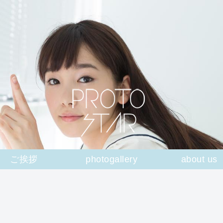
ご挨拶
photogallery
about us