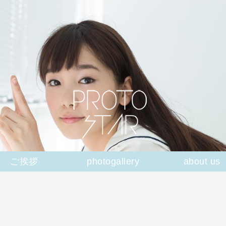
ご挨拶
photogallery
about us