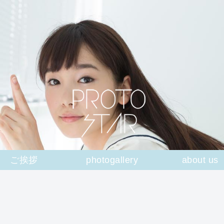
ご挨拶
photogallery
about us