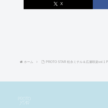
X
ホーム
PROTO STAR 松永ミチル＆広瀬咲楽vol.1 Phot