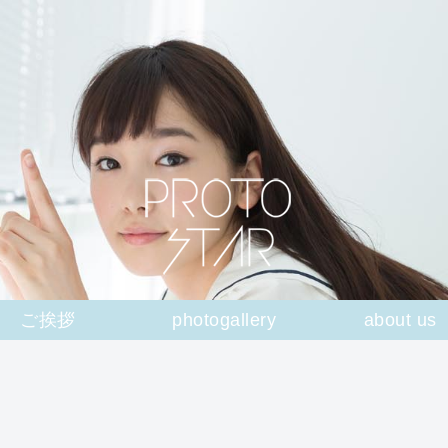
ご挨拶
photogallery
about us