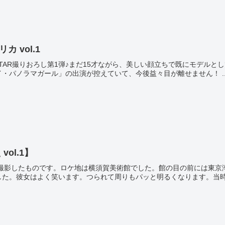
カ vol.1
 STAR撮りおろし第1弾♪まだ15才ながら、美しい顔立ちで既にモデル
・パノラマガール」の出演が控えていて、今後益々目が離せません！ ..
ol.1】
月に撮影したものです。ロケ地は横須賀美術館でした。館の目の前には東
た。彼女はよく笑います。つられて周りもパッと明るくなります。当時は『