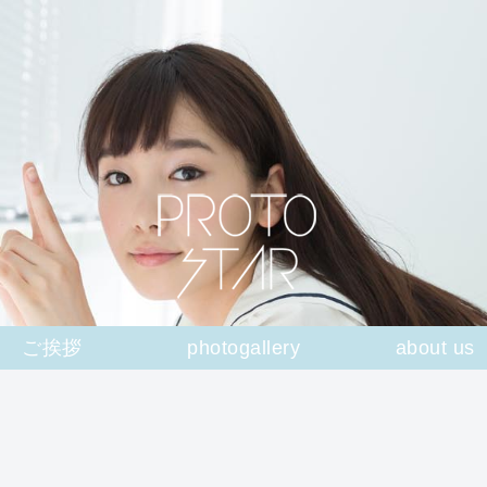
ご挨拶
photogallery
about us