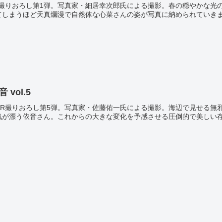
TAR撮りおろし第1弾。写真家・細居幸次郎氏による撮影。春の穏やかな
しまうほど天真爛漫で自然体な心菜さんの姿が写真に納められていきます
 vol.5
STAR撮りおろし第5弾。写真家・佐藤佑一氏による撮影。海辺で見せる
が漂う依音さん。これからの大きな変化を予感させる圧倒的で美しい存在