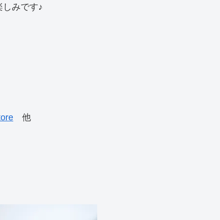
しみです♪
ore
他