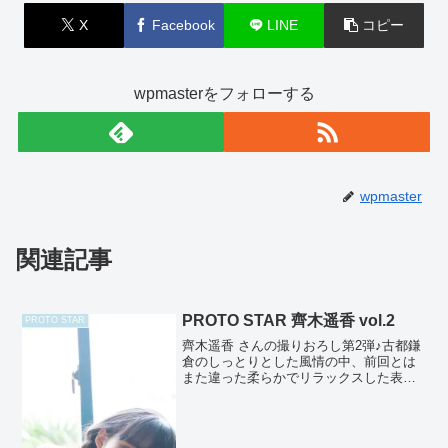
X
Facebook
LINE
コピー
wpmasterをフォローする
wpmaster
関連記事
PROTO STAR 齊木遥香 vol.2
PROTO STAR
齊木遥香 さんの撮りおろし第2弾♪古都鎌
倉のしっとりとした風情の中、前回とは
また違った柔らかでリラックスした表情
を見せてくれてます♪17才の瑞々しさと透
明感は秀逸！中でもレンズ越しのまっす
ぐな瞳には、思わずドキッとさせれらま
す！撮影：HIR...