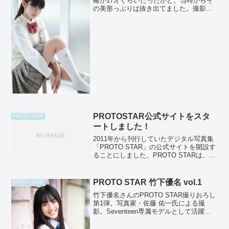
確か17才ぐらいだったかと。当時からそ
の美形っぷりは抜き出てました。撮影当
日は、もう一人別事務所の子が参加して
いたのですが、その子のマネージャーさ
んも「かわいい！」と目を丸くしながら
驚いていたのを覚えてい...
PROTOSTAR公式サイトをスタ
PROTO STAR
ートしました！
2011年から刊行していたデジタル写真集
「PROTO STAR」の公式サイトを開設す
ることにしました。PROTO STARは、こ
れからの活躍が期待される女優の卵やア
イドル・モデルを中心に撮り下ろしたデ
ジタルオンリーの写真集です。刊行のペ
PROTO STAR 竹下優名 vol.1
PROTO STAR
ース...
竹下優名さんのPROTO STAR撮りおろし
第1弾。写真家・佐藤 佑一氏による撮
影。Seventeen専属モデルとして活躍中
の竹下優名さん。海辺の町でのロケ。ふ
とした瞬間にみせる静かな眼差しが彼女