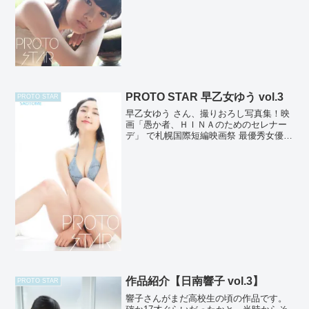
PROTO STAR 早乙女ゆう vol.3
PROTO STAR
早乙女ゆう さん、撮りおろし写真集！映
画「愚か者、ＨＩＮＡのためのセレナー
デ」 で札幌国際短編映画祭 最優秀女優賞
を受賞し、役者として着実にステップア
ップしているゆうさん！映画や舞台にも
数多く出演し今後の活躍が益々期待され
ます！ 撮影：高橋...
作品紹介【日南響子 vol.3】
PROTO STAR
響子さんがまだ高校生の頃の作品です。