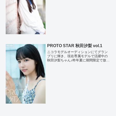
の無限の可能性を感じさせてくれます。
映画やド...
PROTO STAR 秋田汐梨 vol.1
nicola
ニコラモデルオーディションにてグラン
プリに輝き、現在専属モデルで活躍中の
秋田汐梨ちゃん♪昨年夏に期間限定で放映
されたマクドナルド「マックシェイク
もも&もも」CMで、あの美少女は誰？と
話題に！映画『青夏 きみに恋した30日』
にも出演し、モデ...