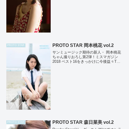
作品となってい...
PROTO STAR 岡本桃花 vol.2
PROTO STAR
サンミュージック期待の新人・ 岡本桃花
ちゃん撮りおろし第2弾！ミスマガジン
2018 ベスト16をきっかけに今後益々TV
や雑誌で見る機会が増えそうな桃花ちゃ
ん♪本作でも、随所のカットで抜群の透明
感を見せてくれてます！ 撮影：
HIROKAZU...
PROTO STAR 森日菜美 vol.2
PROTO STAR