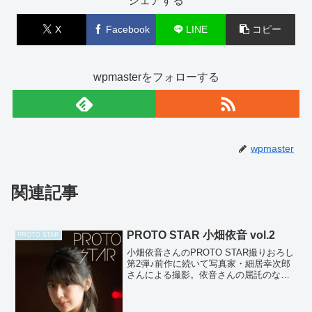
シェアする
X
Facebook
LINE
コピー
wpmasterをフォローする
wpmaster
関連記事
PROTO STAR 小畑依音 vol.2
PROTO STAR
小畑依音さんのPROTO STAR撮りおろし
第2弾♪前作に続いて写真家・細居幸次郎
さんによる撮影。依音さんの屈託のない
笑顔とふんわりとした雰囲気が、海辺の
町の空気と光の中に映し出されていて、
どこか懐かしい情景を感じさせる美しい