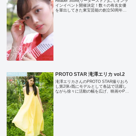
Reader Store(リーダーストア)にてオンラ
インイベント開催決定！数々の有名女優
を輩出してきた東宝芸能の創立50周年記
念オーディションから誕生した大型新
人・森日菜美さんのPROTO STAR撮りお
ろし第２弾！本作で見せてくれる浴衣
姿...
PROTO STAR 滝澤エリカ vol.2
PROTO STAR
滝澤エリカさんのPROTO STAR撮りおろ
し第2弾♪既にモデルとして各誌で活躍し
ながら徐々に活動の幅を広げ、映画やPV
などの映像作品にも出演しています。今
後益々目が離せない次代を担う逸材で
す！photographer：細居幸次郎styli...