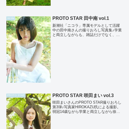
PROTO STAR 田中南 vol.1
nicola
新潮社「ニコラ」専属モデルとして活躍
中の田中南さんの撮りおろし写真集♪学業
と両立しながらも、雑誌だけでなく、ト
ンボ『TOMBOW VARSITYMATE』イメ
ージモデルとしても活動の幅を広げてい
ます！次代の大活躍が期待される美少女
です♪ph...
PROTO STAR 咲田まい vol.3
PROTO STAR
咲田まいさんのPROTO STAR撮りおろし
第3弾♪写真家HIROKAZU氏による撮影。
弱冠14歳ながら学業と両立しながら徐々
にCMなどに出演するなど活動の幅をひろ
げている期待の逸材！昨年の撮影からわ
ずか一年でグッと成長をされてます。本