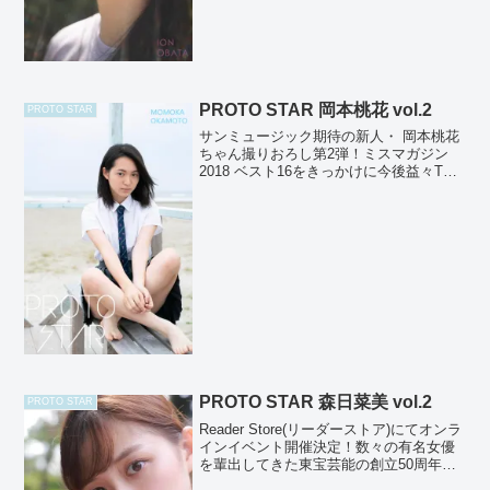
PROTO STAR 岡本桃花 vol.2
PROTO STAR
サンミュージック期待の新人・ 岡本桃花
ちゃん撮りおろし第2弾！ミスマガジン
2018 ベスト16をきっかけに今後益々TV
や雑誌で見る機会が増えそうな桃花ちゃ
ん♪本作でも、随所のカットで抜群の透明
感を見せてくれてます！ 撮影：
HIROKAZU...
PROTO STAR 森日菜美 vol.2
PROTO STAR
Reader Store(リーダーストア)にてオンラ
インイベント開催決定！数々の有名女優
を輩出してきた東宝芸能の創立50周年記
念オーディションから誕生した大型新