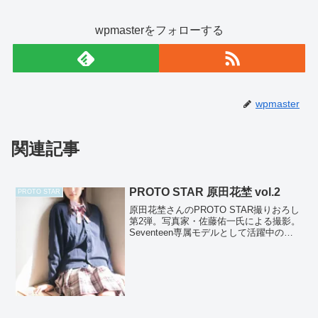
wpmasterをフォローする
wpmaster
関連記事
PROTO STAR 原田花埜 vol.2
PROTO STAR
原田花埜さんのPROTO STAR撮りおろし
第2弾。写真家・佐藤佑一氏による撮影。
Seventeen専属モデルとして活躍中の原
田花埜さん。潮の香りが漂う小さな港の
町で、カメラに向かって屈託のない笑顔
をみせている花埜さん。こぼれる笑顔で
まわり...