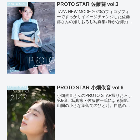
PROTO STAR 佐藤葵 vol.3
PROTO STAR
TAYA NEW MODE 2020のフィロソフィ
ーですっかりイメージチェンジした佐藤
葵さんの撮りおろし写真集♪静かな海沿い
の街で撮影しました！透明感あふれる笑
顔に癒されます♪ 撮影：高橋慶佑【発売
サイト】Amazon、 楽天kobo 、 ...
PROTO STAR 小畑依音 vol.6
PROTO STAR
小畑依音さんのPROTO STAR撮りおろし
第6弾。写真家・佐藤佑一氏による撮影。
山間の小さな集落でのひと時。自然の中
でゆらぐ依音さんの様々な表情を丁寧に
切り取ったデジタル写真集。ダンスボー
カルグループ『MISS MERCY』の IONと
し...