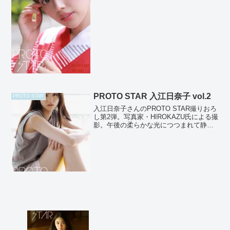
人・森日菜美さんのPROTO STAR撮りお
ろし第２弾！本作で見せてくれる浴衣
姿...
PROTO STAR 入江日奈子 vol.2
PROTO STAR
入江日奈子さんのPROTO STAR撮りおろ
し第2弾。写真家・HIROKAZU氏による撮
影。午後の柔らかな光につつまれて静か
に微笑む入江さん。どこか懐かしさを感
じる街並みに、彼女の優しい笑顔が溶け
こみイノセントさを際立たせています。
phot...