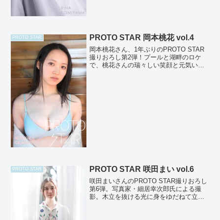
PROTO STAR 岡本桃花 vol.4
PROTO STAR
岡本桃花さん、1年ぶりのPROTO STAR
撮りおろし第2弾！プールと湖畔のロケ
で、桃花さんの瑞々しい笑顔と元気いっ
ぱいな姿を切り取ったショットを満載♪ど
んどん綺麗になって益々目が離せない桃
花さんをPROTO STARは応援します！
撮影：...
PROTO STAR 咲田まい vol.6
PROTO STAR
咲田まいさんのPROTO STAR撮りおろし
第6弾。写真家・細居幸次郎氏による撮
影。木立を抜ける光に身をゆだねて立つ
姿が澄んだ湖面のように静かで見る人の
心象に深く染み込んでいく。未来への可