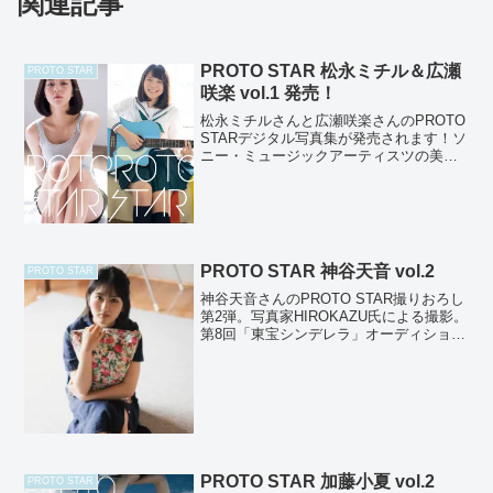
関連記事
PROTO STAR 松永ミチル＆広瀬
PROTO STAR
咲楽 vol.1 発売！
松永ミチルさんと広瀬咲楽さんのPROTO
STARデジタル写真集が発売されます！ソ
ニー・ミュージックアーティスツの美少
女演劇集団「劇団ハーベスト」で活躍中
のふたりが、PROTO STAR初登場です！
劇団旗揚げから５年目となり舞台も第10
回公...
PROTO STAR 神谷天音 vol.2
PROTO STAR
神谷天音さんのPROTO STAR撮りおろし
第2弾。写真家HIROKAZU氏による撮影。
第8回「東宝シンデレラ」オーディション
審査員特別賞を受賞した期待の逸材。や
わらかな風が吹く昼下がりの浜辺で無邪
気に笑う神谷天音さん。リラックスした
雰囲気...
PROTO STAR 加藤小夏 vol.2
PROTO STAR