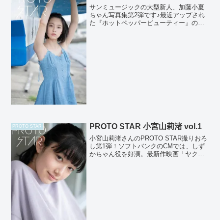
サンミュージックの大型新人、加藤小夏
ちゃん写真集第2弾です♪最近アップされ
た『ホットペッパービューティー』の動
画が可愛すぎて悶絶ものになってます
が、本作でもその可愛さを余すところな
く激写♪しかも透明感もハンパないので是
非本作で小夏ちゃんを堪...
PROTO STAR 小宮山莉渚 vol.1
PROTO STAR
小宮山莉渚さんのPROTO STAR撮りおろ
し第1弾！ソフトバンクのCMでは、しず
かちゃん役を好演。最新作映画「ヤクザ
と家族 The Family」では、綾野剛さんの
娘役で出演し注目を集めています！
photographer：藤本和典styl...