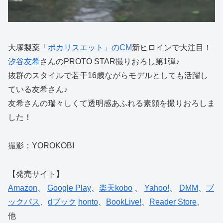
大塚製薬
「ポカリスエット」のCM
新ヒロインで大注目！
汐谷友希
さんのPROTO STAR撮りおろし第1弾♪
抜群のスタイルで若干16歳ながらモデルとしても活躍し
ている友希さん♪
友希さんの瑞々しくて透明感あふれる素顔を撮りおろしま
した！
撮影：YOROKOBI
【発売サイト】
Amazon
、
Google Play
、
楽天kobo
、
Yahoo!
、
DMM
、
ブ
ックパス
、
dブック
honto
、
BookLive!
、
Reader Store
、
他