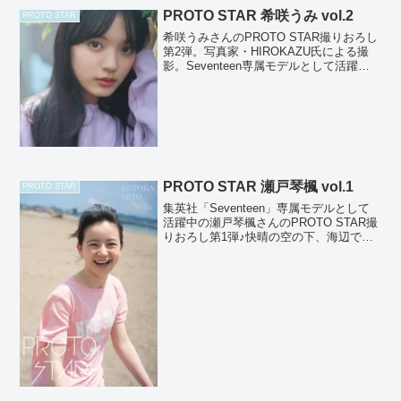
PROTO STAR 希咲うみ vol.2
PROTO STAR
希咲うみさんのPROTO STAR撮りおろし
第2弾。写真家・HIROKAZU氏による撮
影。Seventeen専属モデルとして活躍中
の希咲うみさん。黄昏の優しい陽光に溶
け込む希咲うみさんの笑顔。遠くを見つ
める眼差しに意志の強さと美しさが共存
し...
PROTO STAR 瀬戸琴楓 vol.1
PROTO STAR
集英社「Seventeen」専属モデルとして
活躍中の瀬戸琴楓さんのPROTO STAR撮
りおろし第1弾♪快晴の空の下、海辺での
ロケ♪圧倒的な透明感、無邪気な笑顔、フ
ァッション誌で見せる表情とはまた違う
素顔の瀬戸琴楓さんが見られる写真集と
なっ...