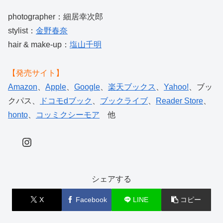
photographer：細居幸次郎
stylist：
金野春奈
hair & make-up：
塩山千明
【発売サイト】
Amazon
、
Apple
、
Google
、
楽天ブックス
、
Yahoo!
、ブッ
クパス、
ドコモdブック
、
ブックライブ
、
Reader Store
、
honto
、
コッミクシーモア
他
Instagram
シェアする
X
Facebook
LINE
コピー