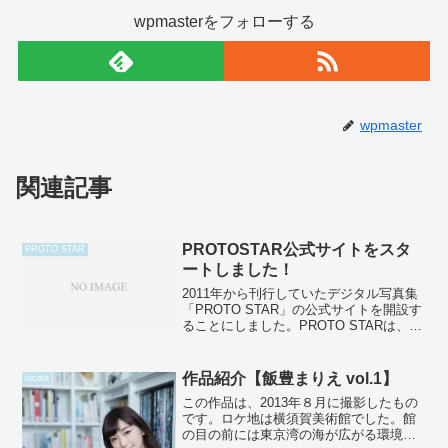
wpmasterをフォローする
wpmaster
関連記事
PROTOSTAR公式サイトをスタ
PROTO STAR
ートしました！
2011年から刊行していたデジタル写真集
「PROTO STAR」の公式サイトを開設す
ることにしました。PROTO STARは、こ
れからの活躍が期待される女優の卵やア
イドル・モデルを中心に撮り下ろしたデ
ジタルオンリーの写真集です。刊行のペ
作品紹介【飯豊まりえ vol.1】
nicola
ース...
この作品は、2013年８月に撮影したもの
です。ロケ地は横須賀美術館でした。館
の目の前には東京湾の海が広がる環境の