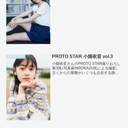
いい場所で、まりえさんは、伸び伸びと
撮影に没頭していました。彼女はよく笑
います。つられて周りもパッと明るくな
ります。当時は『ni...
PROTO STAR 小畑依音 vol.3
PROTO STAR
小畑依音さんのPROTO STAR撮りおろし
第3弾♪写真家HIROKAZU氏による撮影。
古くからの屋敷がいくつも点在する静か
な街を舞台に、小畑さんの儚げで透明な
雰囲気と屈託のない笑顔が丁寧にカメラ
に収められています。いくつものCMや
PVなど...