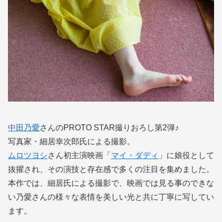
中田乃愛
さんのPROTO STAR撮りおろし第2弾♪
写真家・細居幸次郎氏による撮影。
ムロツヨシ
さん初主演映画「
マイ・ダディ
」に娘役として
抜擢され、その演技と存在感で多くの注目を集めました。
本作では、細居氏による撮影で、映画では見る事のできな
い乃愛さんの様々な表情を美しい光と共に丁寧に写してい
ます。