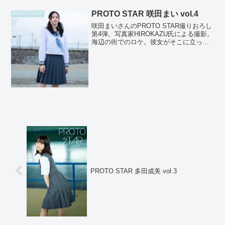
PROTO STAR 咲田まい vol.4
PROTO STAR
咲田まいさんのPROTO STAR撮りおろし
第4弾。写真家HIROKAZU氏による撮影。
海辺の街でのロケ。彼女がそこに立って
いるだけで、まわりの空気がふっと透明
度を増すかのよう。photographer：
HIROKAZUstylist：有咲...
PROTO STAR 多田成美 vol.3