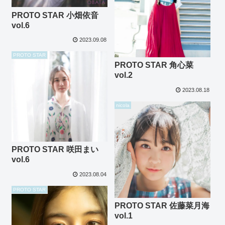
PROTO STAR 小畑依音
vol.6
2023.09.08
PROTO STAR
PROTO STAR 角心菜
vol.2
2023.08.18
nicola
PROTO STAR 咲田まい
vol.6
2023.08.04
PROTO STAR
PROTO STAR 佐藤菜月海
vol.1