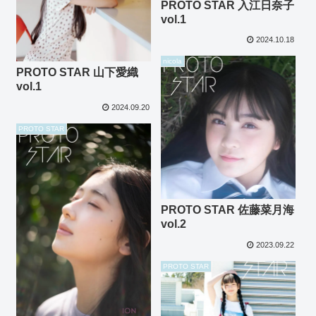
PROTO STAR 入江日奈子
vol.1
2024.10.18
nicola
PROTO STAR 山下愛織
vol.1
2024.09.20
PROTO STAR
PROTO STAR 佐藤菜月海
vol.2
2023.09.22
PROTO STAR