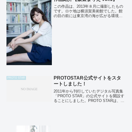
この作品は、2013年８月に撮影したもの
です。ロケ地は横須賀美術館でした。館
の目の前には東京湾の海が広がる環境の
いい場所で、まりえさんは、伸び伸びと
撮影に没頭していました。彼女はよく笑
います。つられて周りもパッと明るくな
ります。当時は『ni...
PROTOSTAR公式サイトをスタ
PROTO STAR
ートしました！
2011年から刊行していたデジタル写真集
「PROTO STAR」の公式サイトを開設す
ることにしました。PROTO STARは、こ
れからの活躍が期待される女優の卵やア
イドル・モデルを中心に撮り下ろしたデ
ジタルオンリーの写真集です。刊行のペ
ース...