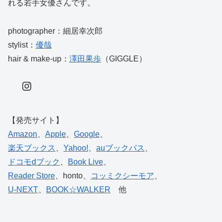
れる若手女優さんです。
photographer：細居幸次郎
stylist：
優哉
hair & make-up：
澤田果歩
（GIGGLE）
Instagram
【発売サイト】
Amazon
、
Apple
、
Google
、
楽天ブックス
、
Yahoo!
、
auブックパス
、
ドコモdブック
、
Book Live
、
Reader Store
、honto、
コッミクシーモア
、
U-NEXT
、
BOOK☆WALKER
他