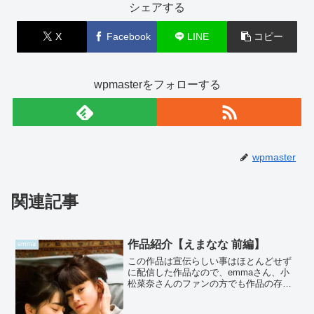
シェアする
X
Facebook
LINE
コピー
wpmasterをフォローする
wpmaster
関連記事
作品紹介【えまなな 前編】
emma
この作品は宣伝らしい事はほとんどせず
に配信した作品なので、emmaさん、小
松菜奈さんのファンの方でも作品の存在
を知らない人は多いかもしれません。仲
のいい二人をの姿を撮る、という極めて