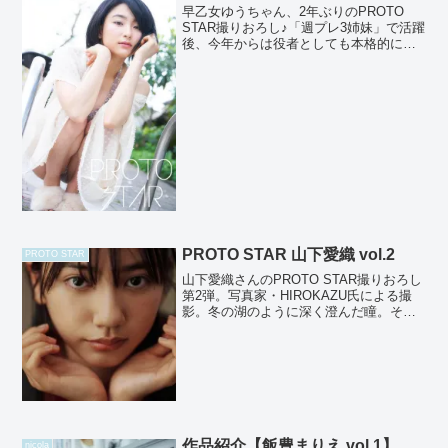
早乙女ゆうちゃん、2年ぶりのPROTO
STAR撮りおろし♪「週プレ3姉妹」で活躍
後、今年からは役者としても本格的に活
動開始！MBS/TBS「都立水商！～令和
～」にも出演中で目が離せません♪ 撮
影：高橋慶佑 【発売サイト】 ブックパ
ス、DM...
PROTO STAR 山下愛織 vol.2
PROTO STAR
山下愛織さんのPROTO STAR撮りおろし
第2弾。写真家・HIROKAZU氏による撮
影。冬の湖のように深く澄んだ瞳。その
眼差しは、思わず引き寄せられる引力も
持っていて、愛織さんの大きな魅力で
す。時折見せる悪戯っぽい表情が愛織さ
んの自然体な...
作品紹介【飯豊まりえ vol.1】
nicola