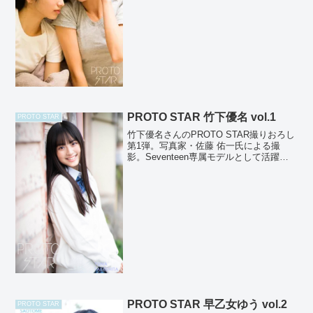
シンプルな企画です。もともとは小松菜
奈さんの当時のマネージ...
PROTO STAR 竹下優名 vol.1
PROTO STAR
竹下優名さんのPROTO STAR撮りおろし
第1弾。写真家・佐藤 佑一氏による撮
影。Seventeen専属モデルとして活躍中
の竹下優名さん。海辺の町でのロケ。ふ
とした瞬間にみせる静かな眼差しが彼女
の無限の可能性を感じさせてくれます。
映画やド...
PROTO STAR 早乙女ゆう vol.2
PROTO STAR