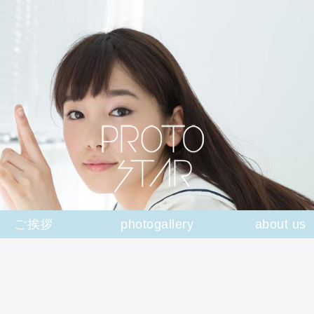
ご挨拶
photogallery
about us