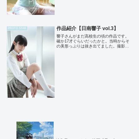
作品紹介【日南響子 vol.3】
PROTO STAR
響子さんがまだ高校生の頃の作品です。
確か17才ぐらいだったかと。当時からそ
の美形っぷりは抜き出てました。撮影当
日は、もう一人別事務所の子が参加して
いたのですが、その子のマネージャーさ
んも「かわいい！」と目を丸くしながら
驚いていたのを覚えてい...