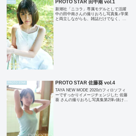
PROTO STAR 田中南 vol.1
nicola
新潮社「ニコラ」専属モデルとして活躍
中の田中南さんの撮りおろし写真集♪学業
と両立しながらも、雑誌だけでなく、ト
ンボ『TOMBOW VARSITYMATE』イメ
ージモデルとしても活動の幅を広げてい
ます！次代の大活躍が期待される美少女
です♪ph...
PROTO STAR 佐藤葵 vol.4
PROTO STAR
TAYA NEW MODE 2020のフィロソフィ
ーですっかりイメージチェンジした 佐藤
葵 さんの撮りおろし写真集第2弾♪抜ける
ような青空のもと、田園の中で得意のウ
クレレを弾いてくれました♪明るくて純粋
な笑顔に惹かれます♪ 撮影：高橋慶佑 ...