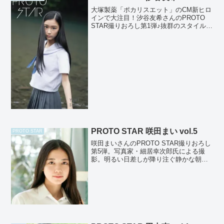
大塚製薬「ポカリスエット」のCM新ヒロ
インで大注目！汐谷友希さんのPROTO
STAR撮りおろし第1弾♪抜群のスタイルで
若干16歳ながらモデルとしても活躍して
いる友希さん♪友希さんの瑞々しくて透明
感あふれる素顔を撮りおろしました！ 撮
影：Y...
PROTO STAR 咲田まい vol.5
PROTO STAR
咲田まいさんのPROTO STAR撮りおろし
第5弾。写真家・細居幸次郎氏による撮
影。明るい日差しが降り注ぐ静かな朝。
こぼれるような笑顔に空気が澄み渡り、
咲田さんの周りの光が彩度を増していく
かのよう。屈託のない大きな瞳が風に揺
れる木漏れ日のよ...