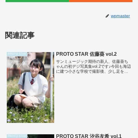
wpmaster
関連記事
PROTO STAR 佐藤葵 vol.2
PROTO STAR
サンミュージック期待の新人、佐藤葵ち
ゃんの初デジ写真集vol.2です♪今回も海辺
に建つ小さな学校で撮影後、少し足を延
ばして海までロケしてきました。風が強
くて大変でしたが、いつも笑顔の葵ちゃ
んにスタッフは癒され楽しい撮影となり
ました♪純粋で真...
PROTO STAR 汐谷友希 vol.1
PROTO STAR