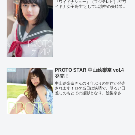
『ワイドナショー』（フジテレビ）の“ワ
イドナ女子高生”として出演中の矢崎希菜
ちゃん♪丸美屋のCMでは、おにぎりをほ
おばるシーンがかなり可愛い事になって
ます♪今後も続々CM出演が決まってい
る、ブレイク間近...
PROTO STAR 中山絵梨奈 vol.4
nicola
発売！
中山絵梨奈さんの４年ぶりの新作が発売
されます！ロケ当日は快晴で、明るい日
差しのもとでの撮影となり、絵梨奈さん
の元気で美しい姿を多く撮影する事がで
きました。近日追加発売予定のvol.5と併
せて前編と後編に分けて発売をいたしま
す。まずは前編とな...