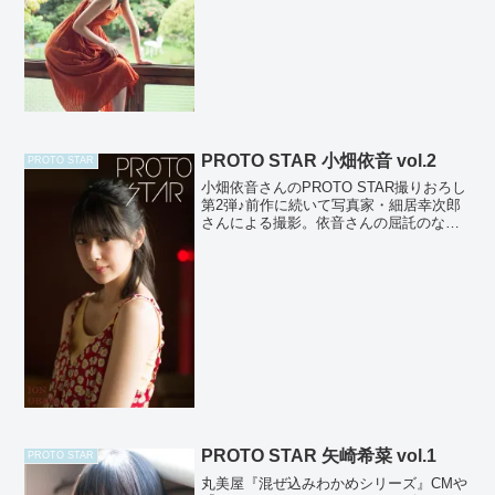
PROTO STAR 小畑依音 vol.2
PROTO STAR
小畑依音さんのPROTO STAR撮りおろし
第2弾♪前作に続いて写真家・細居幸次郎
さんによる撮影。依音さんの屈託のない
笑顔とふんわりとした雰囲気が、海辺の
町の空気と光の中に映し出されていて、
どこか懐かしい情景を感じさせる美しい
作品となってい...
PROTO STAR 矢崎希菜 vol.1
PROTO STAR
丸美屋『混ぜ込みわかめシリーズ』CMや