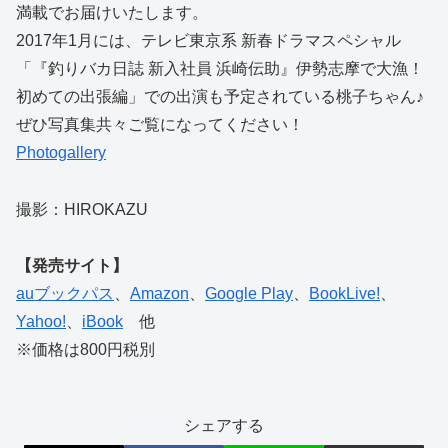
満載でお届けいたします。
2017年1月には、テレビ東京系 新春ドラマスペシャル
「『釣りバカ日誌 新入社員 浜崎伝助』伊勢志摩で大漁！
初めての出張編」での出演も予定されている桃子ちゃん♪
ぜひ写真集共々ご覧になってください！
Photogallery
撮影：HIROKAZU
【発売サイト】
auブックパス
、
Amazon
、
Google Play
、
BookLive!
、
Yahoo!
、
iBook
他
※価格は800円税別
シェアする