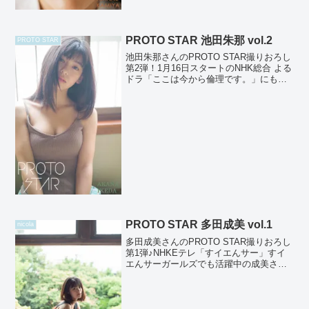
PROTO STAR 池田朱那 vol.2
PROTO STAR
池田朱那さんのPROTO STAR撮りおろし
第2弾！1月16日スタートのNHK総合 よる
ドラ「ここは今から倫理です。」にも出
演する期待の若手女優。思わず吸いこま
れそうな瞳がとても魅力的！撮影： 細居
幸次郎PROTO STAR公式 twitt...
PROTO STAR 多田成美 vol.1
nicola
多田成美さんのPROTO STAR撮りおろし
第1弾♪NHKEテレ「すイエんサー」すイ
エんサーガールズでも活躍中の成美さ
ん！澄んだ瞳が印象的で人をひきつける
魅力にあふれる彼女を一枚一枚丁寧に切
り取った写真集です♪撮影：
YOROKOBI【発売サ...