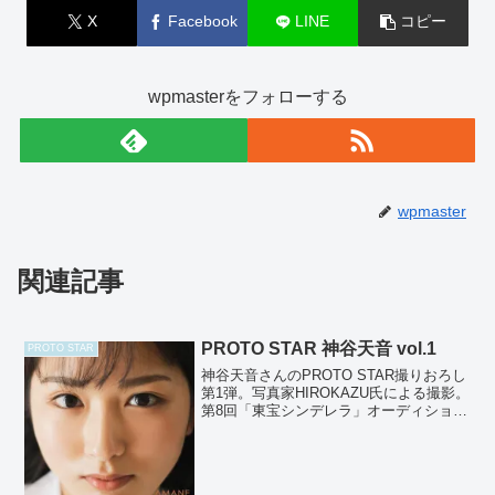
X
Facebook
LINE
コピー
wpmasterをフォローする
wpmaster
関連記事
PROTO STAR 神谷天音 vol.1
PROTO STAR
神谷天音さんのPROTO STAR撮りおろし
第1弾。写真家HIROKAZU氏による撮影。
第8回「東宝シンデレラ」オーディション
審査員特別賞を受賞した期待の逸材。陽
だまりで揺らぐ儚げな表情が印象的。レ
ンズを通して映し出されるまっすぐでピ
ュアな...