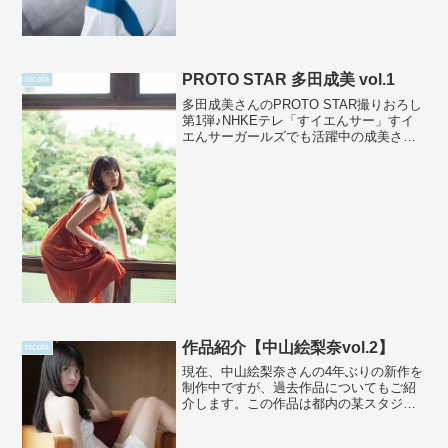
PROTO STAR 多田成美 vol.1
nicola
多田成美さんのPROTO STAR撮りおろし
第1弾♪NHKEテレ「すイエんサー」すイ
エんサーガールズでも活躍中の成美さ
ん！澄んだ瞳が印象的で人をひきつける
魅力にあふれる彼女を一枚一枚丁寧に切
り取った写真集です♪撮影：
YOROKOBI【発売サ...
作品紹介【中山絵梨奈vol.2】
nicola
現在、中山絵梨奈さんの4年ぶりの新作を
制作中ですが、過去作品についてもご紹
介します。この作品は都内の某スタジオ
で撮影したものです。撮影ポイントは落
ち着いた光の入り具合で、決して派手な