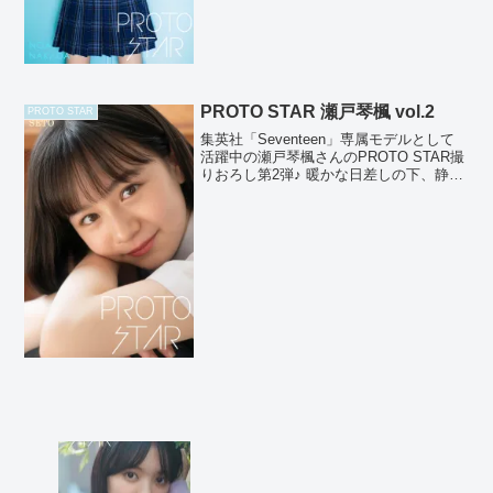
PROTO STAR 瀬戸琴楓 vol.2
PROTO STAR
集英社「Seventeen」専属モデルとして
活躍中の瀬戸琴楓さんのPROTO STAR撮
りおろし第2弾♪ 暖かな日差しの下、静か
な海沿いの小さな街で撮影をしました！
圧倒的な透明感、無邪気な笑顔、ファッ
ション誌で見せる表情とはまた違う素顔
の...